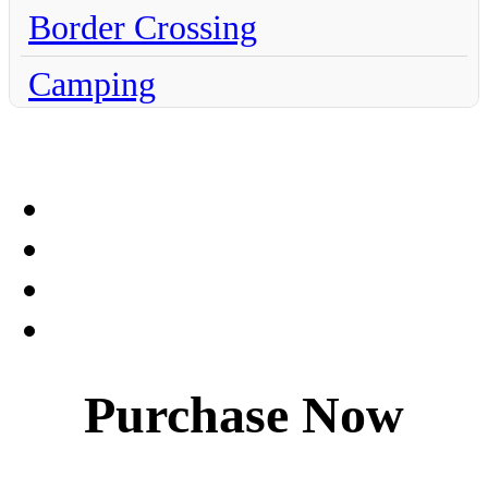
Border Crossing
Camping
Chihuahua
Claims
Coahuila
Culture
Dentistry
Purchase Now
Destinations
Driving to Mexico