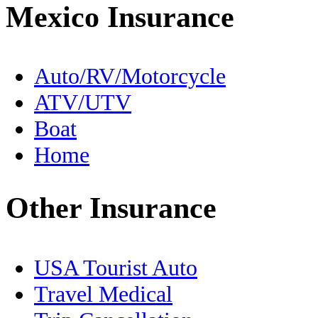
Mexico Insurance
En Español
Expats
Auto/RV/Motorcycle
ATV/UTV
FMM
Boat
Fishing
Home
Food
Other Insurance
Free Zone
Geography
USA Tourist Auto
Healthcare
Travel Medical