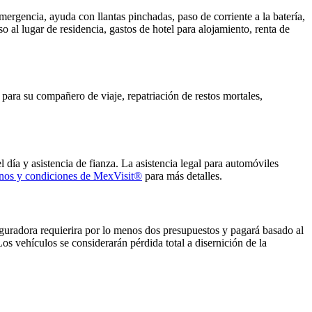
rgencia, ayuda con llantas pinchadas, paso de corriente a la batería,
o al lugar de residencia, gastos de hotel para alojamiento, renta de
e para su compañero de viaje, repatriación de restos mortales,
 día y asistencia de fianza. La asistencia legal para automóviles
inos y condiciones de MexVisit®
para más detalles.
eguradora requierira por lo menos dos presupuestos y pagará basado al
s vehículos se considerarán pérdida total a disernición de la