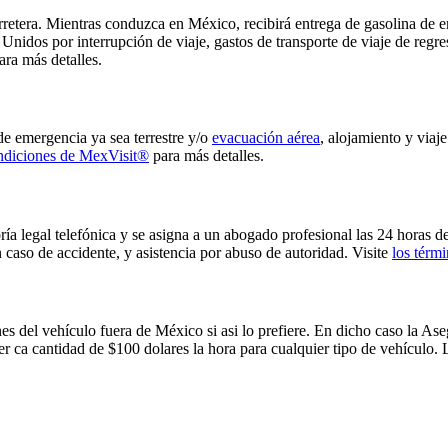
tera. Mientras conduzca en México, recibirá entrega de gasolina de eme
nidos por interrupción de viaje, gastos de transporte de viaje de regres
ra más detalles.
e emergencia ya sea terrestre y/o
evacuación aérea
, alojamiento y viaj
ondiciones de MexVisit®
para más detalles.
a legal telefónica y se asigna a un abogado profesional las 24 horas del
 caso de accidente, y asistencia por abuso de autoridad. Visite
los térm
s del vehículo fuera de México si asi lo prefiere. En dicho caso la As
ca cantidad de $100 dolares la hora para cualquier tipo de vehículo. Lo