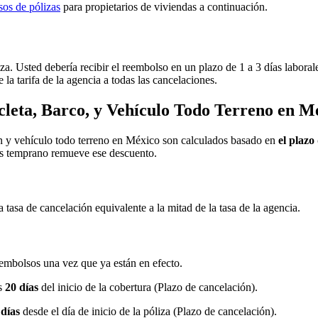
os de pólizas
para propietarios de viviendas a continuación.
liza. Usted debería recibir el reembolso en un plazo de 1 a 3 días labo
 la tarifa de la agencia a todas las cancelaciones.
cleta, Barco, y Vehículo Todo Terreno en M
ón y vehículo todo terreno en México son calculados basado en
el plazo
las temprano remueve ese descuento.
tasa de cancelación equivalente a la mitad de la tasa de la agencia.
embolsos una vez que ya están en efecto.
os
20 días
del inicio de la cobertura (Plazo de cancelación).
 días
desde el día de inicio de la póliza (Plazo de cancelación).